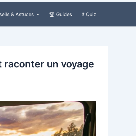
seils & Astuces
🏆 Guides
❓ Quiz
t raconter un voyage