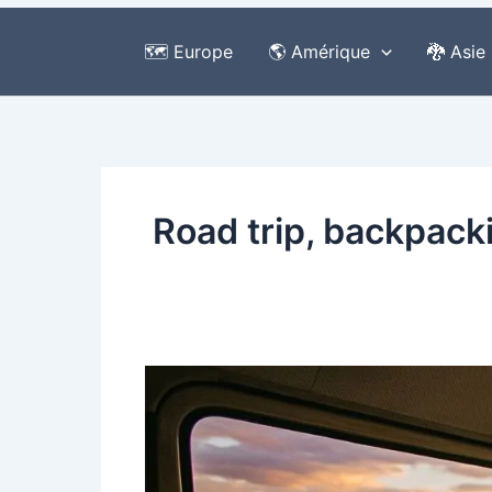
🗺️ Europe
🌎 Amérique
🐉 Asie
Road trip, backpack