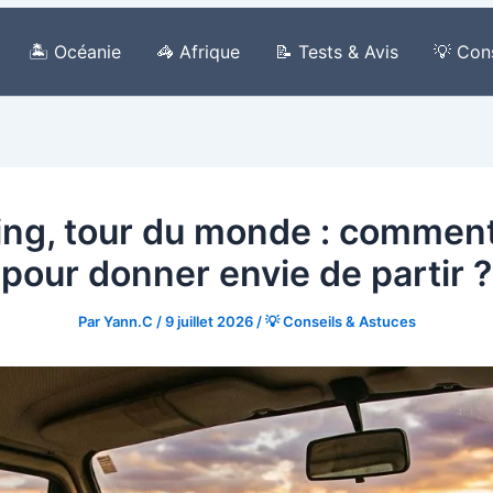
🏝️ Océanie
🦓 Afrique
📝 Tests & Avis
💡 Con
ing, tour du monde : commen
pour donner envie de partir ?
Par
Yann.C
/
9 juillet 2026
/
💡 Conseils & Astuces