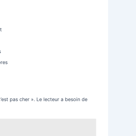
t
s
ères
’est pas cher ». Le lecteur a besoin de