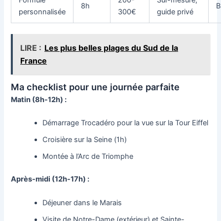
Formule
200-
Sur-mesure,
8h
B
personnalisée
300€
guide privé
LIRE :
Les plus belles plages du Sud de la
France
Ma checklist pour une journée parfaite
Matin (8h-12h) :
Démarrage Trocadéro pour la vue sur la Tour Eiffel
Croisière sur la Seine (1h)
Montée à l’Arc de Triomphe
Après-midi (12h-17h) :
Déjeuner dans le Marais
Visite de Notre-Dame (extérieur) et Sainte-