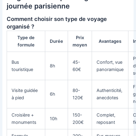
journée parisienne
Comment choisir son type de voyage
organisé ?
Type de
Prix
Durée
Avantages
I
formule
moyen
P
Bus
45-
Confort, vue
8h
d
touristique
60€
panoramique
s
F
Visite guidée
80-
Authenticité,
6h
g
à pied
120€
anecdotes
n
Croisière +
150-
Complet,
C
10h
monuments
200€
reposant
f