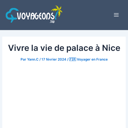
Aller
au
contenu
Main
Men
Vivre la vie de palace à Nice
Par
Yann.C
/
17 février 2024
/
🇫🇷 Voyager en France