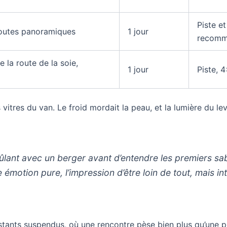
Piste e
 routes panoramiques
1 jour
recom
e la route de la soie,
1 jour
Piste, 
vitres du van. Le froid mordait la peau, et la lumière du lev
lant avec un berger avant d’entendre les premiers sa
émotion pure, l’impression d’être loin de tout, mais i
 instants suspendus, où une rencontre pèse bien plus qu’une 