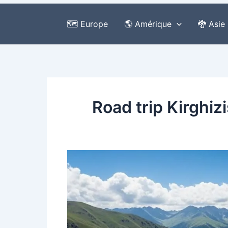
🗺️ Europe
🌎 Amérique
🐉 Asie
Road trip Kirghizi