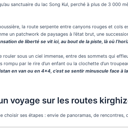
squ’au sanctuaire du lac Song Kul, perché à plus de 3 000 m
poussière, la route serpente entre canyons rouges et cols e
omme un patchwork de paysages à l’état brut, une successio
nsation de liberté se vit ici, au bout de la piste, là où l’ho
 de rouler sous un ciel immense, entre des sommets qui effleu
 rompu par le rire d’un enfant ou la clochette d’un troupeau.
zistan en van ou en 4×4, c’est se sentir minuscule face à l
 un voyage sur les routes kirghi
e choisir ses étapes : envie de panoramas, de rencontres, 