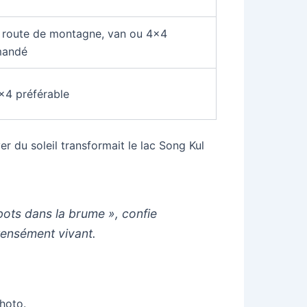
t route de montagne, van ou 4×4
mandé
4×4 préférable
er du soleil transformait le lac Song Kul
bots dans la brume », confie
ntensément vivant.
photo.