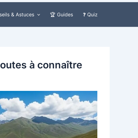
seils & Astuces
🏆 Guides
❓ Quiz
 routes à connaître