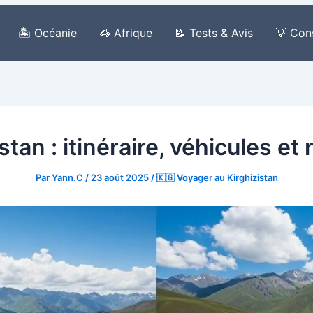
🏝️ Océanie
🦓 Afrique
📝 Tests & Avis
💡 Con
stan : itinéraire, véhicules et
Par
Yann.C
/
23 août 2025
/
🇰🇬 Voyager au Kirghizistan