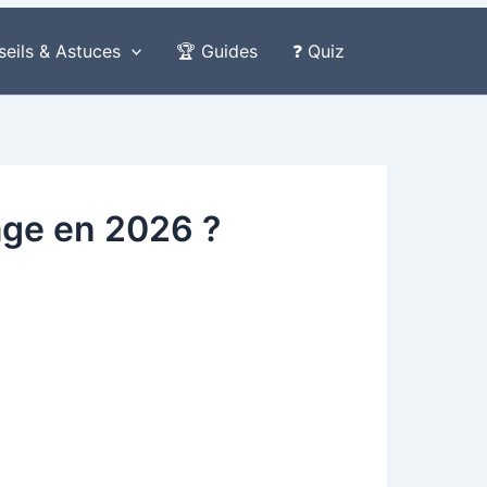
seils & Astuces
🏆 Guides
❓ Quiz
yage en 2026 ?