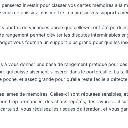
s penserez investir pour classer vos cartes mémoires à la ma
que vous ne puissiez plus mettre la main sur vos supports mé
s photos de vacances parce que celles-ci ont été perdues av
 de rangement permet d’éviter les disputes interminables e
get vous fournira un support plus grand pour que les insert
pas à vous donner une base de rangement pratique pour ces p
rt qui puisse aisément s’insérer dans le portefeuille. La tai
e poche, et assez grande pour qu’elle reste facile à détecte
 les lames de mémoires. Celles-ci sont réputées sensibles, e
n trop prononcée, des chocs répétés, des rayures… il suffi
arte sd, vous réduisez les risques d’altération, et vous ga