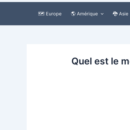
🗺️ Europe
🌎 Amérique
🐉 Asie
Quel est le m