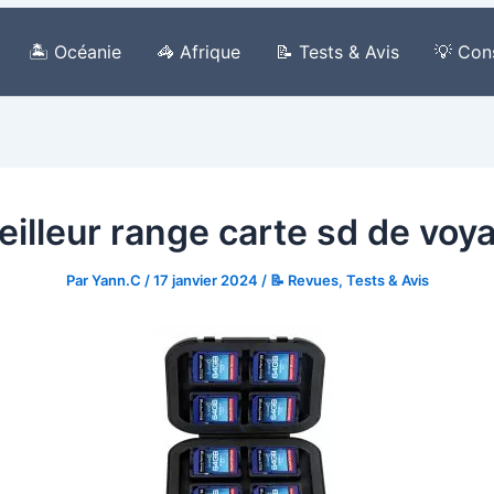
🏝️ Océanie
🦓 Afrique
📝 Tests & Avis
💡 Con
eilleur range carte sd de vo
Par
Yann.C
/
17 janvier 2024
/
📝 Revues, Tests & Avis