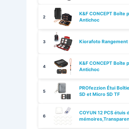
K&F CONCEPT Boîte po
2
Antichoc
Kiorafoto Rangement C
3
K&F CONCEPT Boîte po
4
Antichoc
PROfezzion Étui Boît
5
SD et Micro SD TF
COYUN 12 PCS étuis d
6
mémoires,Transparen