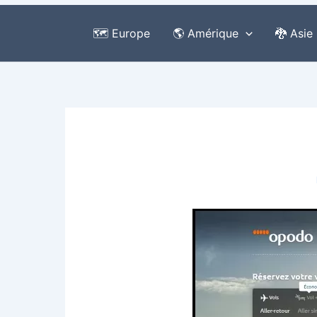
🗺️ Europe
🌎 Amérique
🐉 Asie