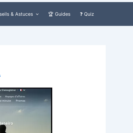
seils & Astuces
🏆 Guides
❓ Quiz
s