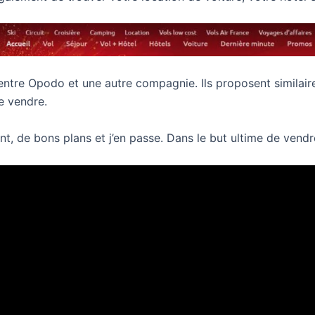
e entre Opodo et une autre compagnie. Ils proposent simila
le vendre.
ant, de bons plans et j’en passe. Dans le but ultime de ven