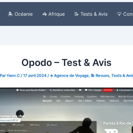
🏝️ Océanie
🦓 Afrique
📝 Tests & Avis
💡 Con
Opodo – Test & Avis
Par
Yann.C
/
17 avril 2024
/
✈️ Agence de Voyage
,
📝 Revues, Tests & Avi