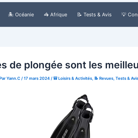
🏝️ Océanie
🦓 Afrique
📝 Tests & Avis
💡 Con
s de plongée sont les meille
Par
Yann.C
/
17 mars 2024
/
🎒 Loisirs & Activités
,
📝 Revues, Tests & Avi