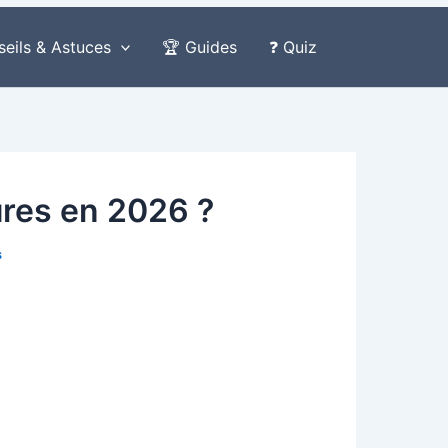
seils & Astuces
🏆 Guides
❓ Quiz
ures en 2026 ?
s