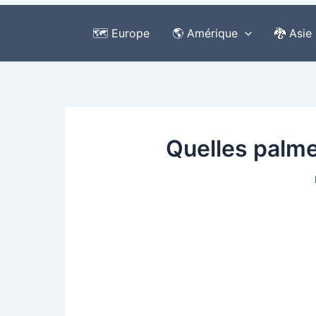
🗺️ Europe
🌎 Amérique
🐉 Asie
Quelles palme