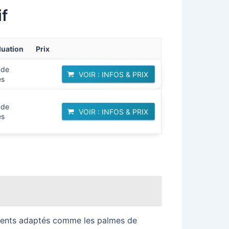
f
luation
Prix
 de
VOIR : INFOS & PRIX
es
 de
VOIR : INFOS & PRIX
es
ements adaptés comme les palmes de