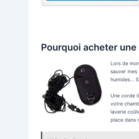
Pourquoi acheter une 
Lors de mon 
sauver mes j
humides… Sa
Une corde l
votre chamb
laverie coû
place dans 