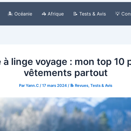
🏝️ Océanie
🦓 Afrique
📝 Tests & Avis
💡 Con
 à linge voyage : mon top 10
vêtements partout
Par
Yann.C
/
17 mars 2024
/
📝 Revues, Tests & Avis