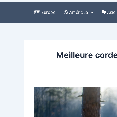
🗺️ Europe
🌎 Amérique
🐉 Asie
Meilleure corde