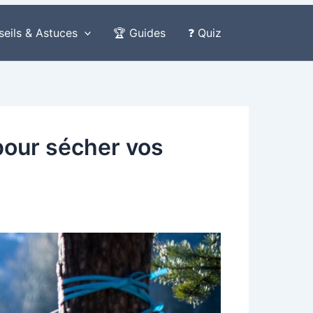
seils & Astuces
🏆 Guides
❓ Quiz
 pour sécher vos