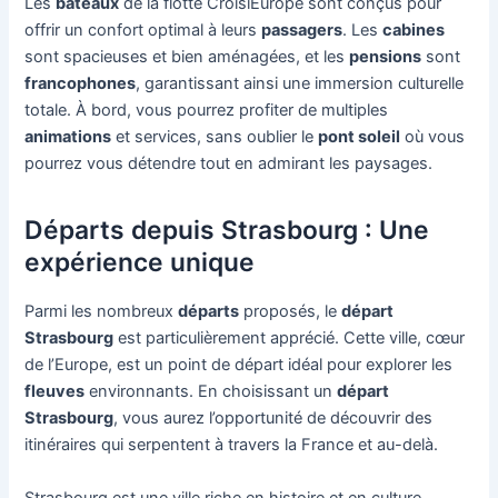
Les
bateaux
de la flotte CroisiEurope sont conçus pour
offrir un confort optimal à leurs
passagers
. Les
cabines
sont spacieuses et bien aménagées, et les
pensions
sont
francophones
, garantissant ainsi une immersion culturelle
totale. À bord, vous pourrez profiter de multiples
animations
et services, sans oublier le
pont soleil
où vous
pourrez vous détendre tout en admirant les paysages.
Départs depuis Strasbourg : Une
expérience unique
Parmi les nombreux
départs
proposés, le
départ
Strasbourg
est particulièrement apprécié. Cette ville, cœur
de l’Europe, est un point de départ idéal pour explorer les
fleuves
environnants. En choisissant un
départ
Strasbourg
, vous aurez l’opportunité de découvrir des
itinéraires qui serpentent à travers la France et au-delà.
Strasbourg est une ville riche en histoire et en culture.