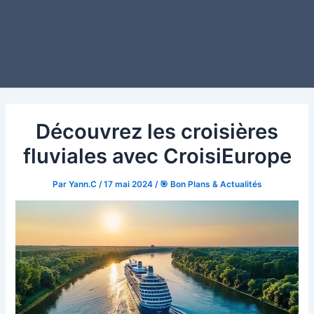
Découvrez les croisières
fluviales avec CroisiEurope
Par
Yann.C
/
17 mai 2024
/
🎯 Bon Plans & Actualités