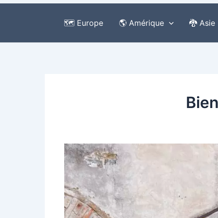
🗺️ Europe
🌎 Amérique
🐉 Asie
Bien