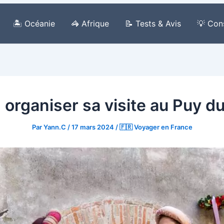
🏝️ Océanie
🦓 Afrique
📝 Tests & Avis
💡 Con
 organiser sa visite au Puy d
Par
Yann.C
/
17 mars 2024
/
🇫🇷 Voyager en France