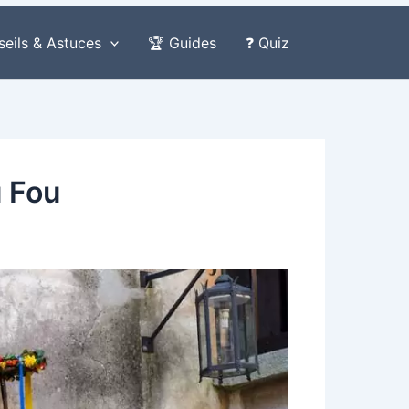
seils & Astuces
🏆 Guides
❓ Quiz
u Fou