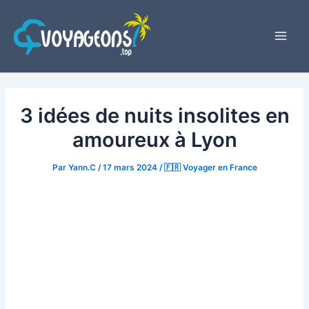
Aller
au
contenu
Main
Men
3 idées de nuits insolites en
amoureux à Lyon
Par
Yann.C
/
17 mars 2024
/
🇫🇷 Voyager en France