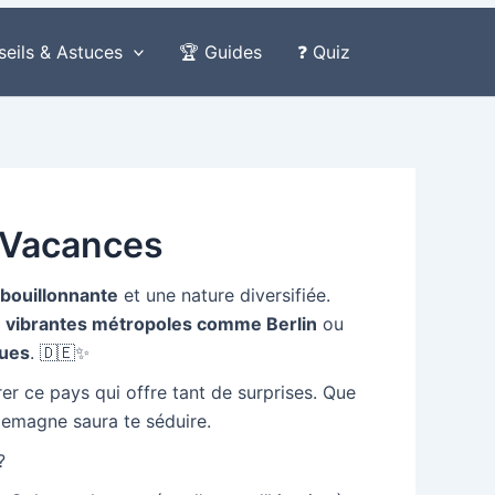
seils & Astuces
🏆 Guides
❓ Quiz
& Vacances
e bouillonnante
et une nature diversifiée.
x
vibrantes métropoles comme Berlin
ou
ques
. 🇩🇪✨
 ce pays qui offre tant de surprises. Que
llemagne saura te séduire.
?