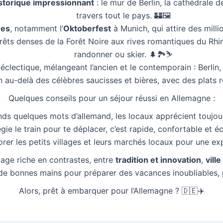
istorique impressionnant
: le mur de Berlin, la cathédrale d
travers tout le pays. 🏰🖼️
res
, notamment l’
Oktoberfest
à Munich, qui attire des milli
rêts denses de la Forêt Noire aux rives romantiques du Rhi
randonner ou skier. 🌲🏞️⛷️
re éclectique, mélangeant l’ancien et le contemporain : Berl
n au-delà des célèbres saucisses et bières, avec des plats 
Quelques conseils pour un séjour réussi en Allemagne :
ds quelques mots d’allemand, les locaux apprécient toujours
égie le train pour te déplacer, c’est rapide, confortable et é
orer les petits villages et leurs marchés locaux pour une ex
yage riche en contrastes, entre
tradition et innovation
,
vill
de bonnes mains pour préparer des vacances inoubliables, 
Alors, prêt à embarquer pour l’Allemagne ? 🇩🇪✈️