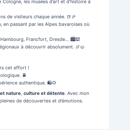
e Cologne, les musées d’art et d’histoire à
ons de visiteurs chaque année. 🍺🎉
n, en passant par les Alpes bavaroises où
in, Hambourg, Francfort, Dresde… 🏙️🕍
régionaux à découvrir absolument. 🍖🥨
 cet effort !
cologique. 🚆
périence authentique. 🛍️🌻
e et nature
,
culture et détente
. Avec mon
pleines de découvertes et d’émotions.