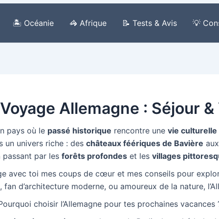
🏝️ Océanie
🦓 Afrique
📝 Tests & Avis
💡 Con
 Voyage Allemagne : Séjour 
 un pays où le
passé historique
rencontre une
vie culturell
 un univers riche : des
châteaux féériques de Bavière
au
 passant par les
forêts profondes
et les
villages pittores
e avec toi mes coups de cœur et mes conseils pour explorer
e, fan d’architecture moderne, ou amoureux de la nature, l’A
Pourquoi choisir l’Allemagne pour tes prochaines vacances 